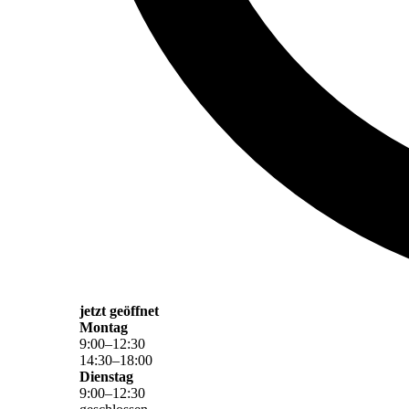
jetzt geöffnet
Montag
9
:
00
–
12
:
30
14
:
30
–
18
:
00
Dienstag
9
:
00
–
12
:
30